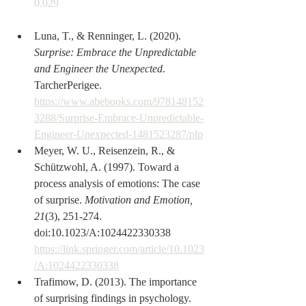
0.029
Luna, T., & Renninger, L. (2020). 
Surprise: Embrace the Unpredictable 
and Engineer the Unexpected
. 
TarcherPerigee. 
https://www.abebooks.com/978148152
3288/Surprise-Embrace-Unpredictable-
Engineer-Unexpected-1481523287/plp
Meyer, W. U., Reisenzein, R., & 
Schützwohl, A. (1997). Toward a 
process analysis of emotions: The case 
of surprise. 
Motivation and Emotion, 
21
(3), 251-274. 
doi:10.1023/A:1024422330338 
https://link.springer.com/article/10.1023
/A:1024422330338
Trafimow, D. (2013). The importance 
of surprising findings in psychology. 