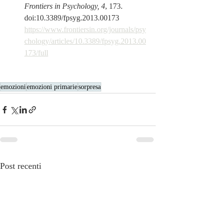
Frontiers in Psychology, 4
, 173. 
doi:10.3389/fpsyg.2013.00173 
https://www.frontiersin.org/journals/psy
chology/articles/10.3389/fpsyg.2013.00
173/full
emozioni
emozioni primarie
sorpresa
Post recenti