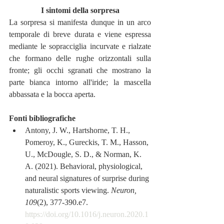
I sintomi della sorpresa
La sorpresa si manifesta dunque in un arco 
temporale di breve durata e viene espressa 
mediante le sopracciglia incurvate e rialzate 
che formano delle rughe orizzontali sulla 
fronte; gli occhi sgranati che mostrano la 
parte bianca intorno all'iride; la mascella 
abbassata e la bocca aperta.
Fonti bibliografiche
Antony, J. W., Hartshorne, T. H., 
Pomeroy, K., Gureckis, T. M., Hasson, 
U., McDougle, S. D., & Norman, K. 
A. (2021). Behavioral, physiological, 
and neural signatures of surprise during 
naturalistic sports viewing. 
Neuron, 
109
(2), 377-390.e7. 
https://doi.org/10.1016/j.neuron.2020.1