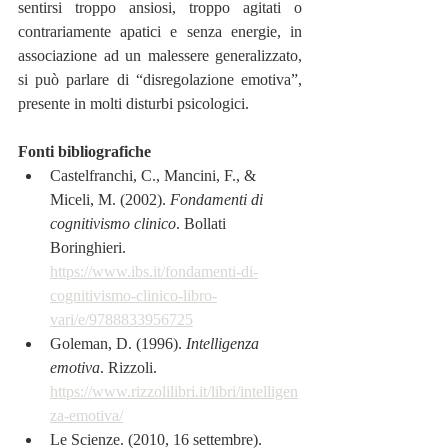
sentirsi troppo ansiosi, troppo agitati o 
contrariamente apatici e senza energie, in 
associazione ad un malessere generalizzato, 
si può parlare di “disregolazione emotiva”, 
presente in molti disturbi psicologici.
Fonti bibliografiche
Castelfranchi, C., Mancini, F., & 
Miceli, M. (2002). 
Fondamenti di 
cognitivismo clinico
. Bollati 
Boringhieri. 
https://www.ibs.it/fondamenti-di-
cognitivismo-clinico-libro-
vari/e/9788833956725
Goleman, D. (1996). 
Intelligenza 
emotiva
. Rizzoli. 
https://www.rizzolilibri.it/libri/intelligen
za-emotiva/
Le Scienze. (2010, 16 settembre). 