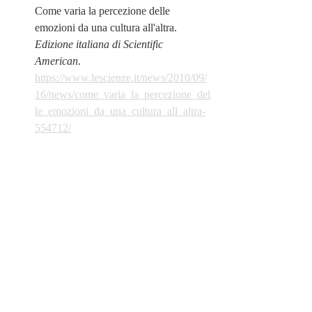
Come varia la percezione delle 
emozioni da una cultura all'altra. 
Edizione italiana di Scientific 
American
. 
https://www.lescienze.it/news/2010/09/
16/news/come_varia_la_percezione_del
le_emozioni_da_una_cultura_all_altra-
554712/
emozioni
emozioni sgradevoli
emozioni primarie
emozioni secondarie
emozioni gradevoli
Post recenti