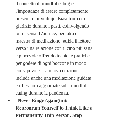
il concetto di mindful eating e 
l'importanza di essere completamente 
presenti e privi di qualsiasi forma di 
giudizio durante i pasti, coinvolgendo 
tutti i sensi. L'autrice, pediatra e 
maestra di meditazione, guida il lettore 
verso una relazione con il cibo più sana 
e piacevole offrendo tecniche pratiche 
per godere di ogni boccone in modo 
consapevole. La nuova edizione 
include anche una meditazione guidata 
e riflessioni aggiornate sulla mindful 
eating durante la pandemia.
"
Never Binge Again(tm): 
Reprogram Yourself to Think Like a 
Permanently Thin Person. Stop 
Overeating and Binge Eating and 
Stick to the Food Plan of Your 
Choice!
" di Glenn Livingston e Yoav 