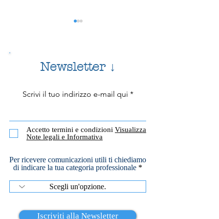
ACCEPTANCE
Acceptance o Accetta
tratta di un processo 
Newsletter ↓
intenzionale e non gi
riguardi delle esperie
(pensieri, emozioni, 
Scrivi il tuo indirizzo e-mail qui
ACCETTAZIONE
volto a ridurre la lott
RADICALE
Accetto termini e condizioni
Visualizza
Note legali e Informativa
Per ricevere comunicazioni utili ti chiediamo
di indicare la tua categoria professionale
Iscriviti alla Newsletter