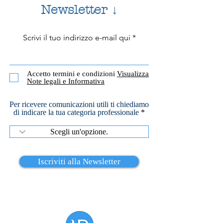
tratta di un processo 
Newsletter ↓
intenzionale e non gi
riguardi delle esperie
(pensieri, emozioni, 
Scrivi il tuo indirizzo e-mail qui
ACCETTAZIONE
volto a ridurre la lott
RADICALE
Accetto termini e condizioni
Visualizza
Note legali e Informativa
Per ricevere comunicazioni utili ti chiediamo
di indicare la tua categoria professionale
Iscriviti alla Newsletter