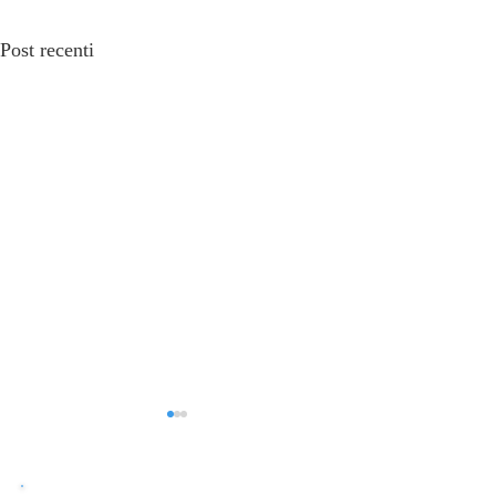
Post recenti
ACCEPTANCE
Acceptance o Accetta