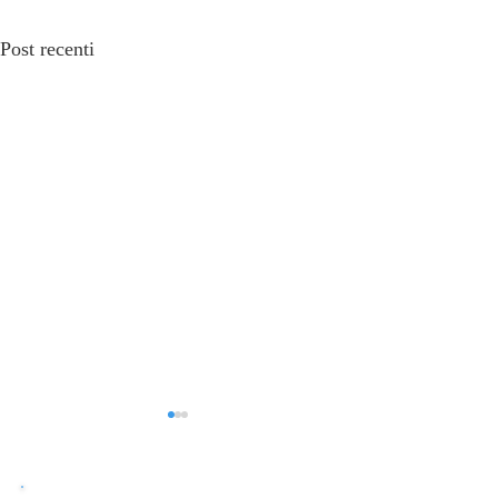
Post recenti
ACCEPTANCE
Acceptance o Accetta