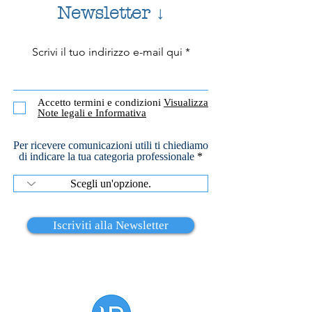
tratta di un processo 
Newsletter ↓
intenzionale e non gi
riguardi delle esperie
(pensieri, emozioni, 
Scrivi il tuo indirizzo e-mail qui
ACCETTAZIONE
volto a ridurre la lott
RADICALE
Accetto termini e condizioni
Visualizza
Note legali e Informativa
Per ricevere comunicazioni utili ti chiediamo
di indicare la tua categoria professionale
Iscriviti alla Newsletter