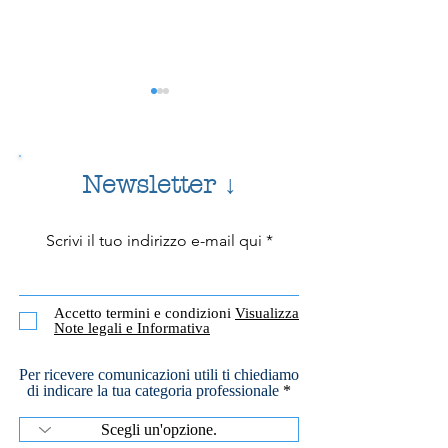
ACCEPTANCE
Acceptance o Accetta
tratta di un processo 
Newsletter ↓
intenzionale e non gi
riguardi delle esperie
(pensieri, emozioni, 
Scrivi il tuo indirizzo e-mail qui
ACCETTAZIONE
volto a ridurre la lott
RADICALE
Accetto termini e condizioni
Visualizza
Note legali e Informativa
Per ricevere comunicazioni utili ti chiediamo
di indicare la tua categoria professionale